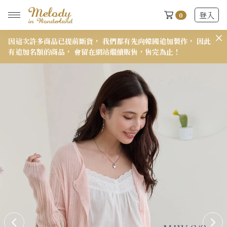
登入
0
因這次許多商品已提前斷貨， 我們都有先向韓國追加製作， 因此
𝟭
有追加名額的商品， 會留在網站繼續販售，售完為止！
New Arrivals
全部
2026 S/S-03 盛夏新品
618快閃新品最後現貨
2026 S/S-02 最後現貨
2026 S/S-01 最後現貨
施華洛世奇水晶飾品區