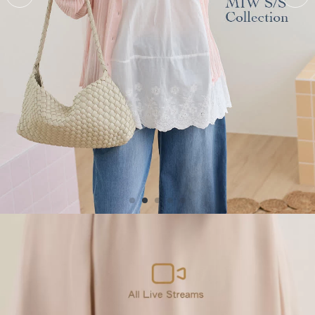
Past Collections
全部
現貨專區-可快速出貨
C字頭商品- 防曬披肩/好穿內衣
KOL選品
Best Top20
最新消息
訂單查詢
關於我們