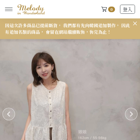
登入
0
因這次許多商品已提前斷貨， 我們都有先向韓國追加製作， 因此
𝟭
有追加名額的商品， 會留在網站繼續販售，售完為止！
New Arrivals
全部
2026 S/S-03 盛夏新品
618快閃新品最後現貨
2026 S/S-02 最後現貨
2026 S/S-01 最後現貨
施華洛世奇水晶飾品區