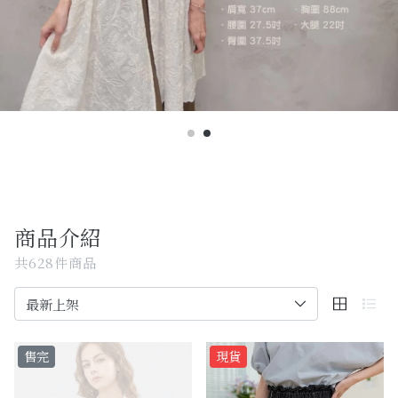
Past Collections
全部
現貨專區-可快速出貨
C字頭商品- 防曬披肩/好穿內衣
KOL選品
Best Top20
商品介紹
最新消息
共628件商品
訂單查詢
關於我們
售完
現貨