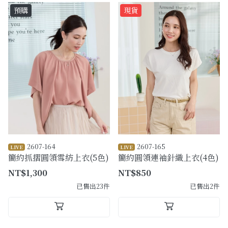
預購
現貨
2607-164
2607-165
LIVE
LIVE
簡約抓摺圓領雪紡上衣(5色)
簡約圓領連袖針織上衣(4色)
NT$1,300
NT$850
已售出23件
已售出2件