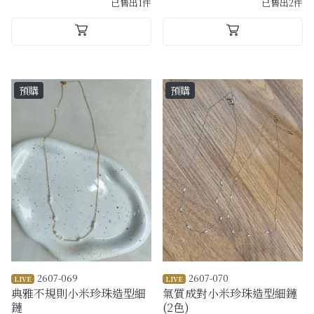
已售出1件
已售出2件
預購
預購
2607-069
2607-070
LIVE
LIVE
典雅不規則小米珍珠造型細
氣質成對小米珍珠造型細鏈
鏈
(2色)