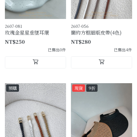
2607-081
2607-056
玫瑰金星星垂墜耳環
簡約方框細版皮帶(4色)
NT$250
NT$280
已售出0件
已售出4件
預購
現貨
9折