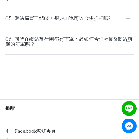
Past Collections
全部
Q5. 網站購買已結帳，想要加單可以合併折扣嗎?
現貨專區-可快速出貨
Q6. 同時在網站及社團都有下單，該如何合併社團&網站兩
邊的訂單呢？
C字頭商品- 防曬披肩/好穿內衣
KOL選品
Best Top20
最新消息
訂單查詢
追蹤
關於我們
Facebook粉絲專頁