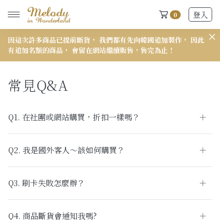
登入
0
因這次許多商品已提前斷貨， 我們都有先向韓國追加製作， 因此
𝟭
有追加名額的商品， 會留在網站繼續販售，售完為止！
New Arrivals
常見Q&A
全部
Q1. 在社團或網站購買，折扣一樣嗎？
2026 S/S-03 盛夏新品
618快閃新品最後現貨
Q2. 我是國外客人～該如何購買？
2026 S/S-02 最後現貨
2026 S/S-01 最後現貨
Q3. 刷卡失敗怎麼辦？
施華洛世奇水晶飾品區
Q4. 商品斷貨會通知我嗎?