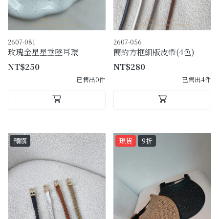
2607-081
2607-056
玫瑰金星星垂墜耳環
簡約方框細版皮帶(4色)
NT$250
NT$280
已售出0件
已售出4件
預購
現貨
9折