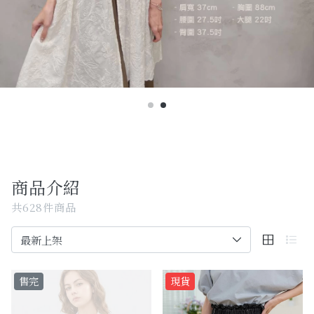
Past Collections
全部
現貨專區-可快速出貨
C字頭商品- 防曬披肩/好穿內衣
KOL選品
Best Top20
商品介紹
最新消息
共628件商品
訂單查詢
關於我們
售完
現貨