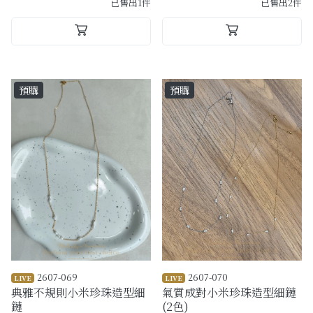
已售出1件
已售出2件
預購
預購
2607-069
2607-070
LIVE
LIVE
典雅不規則小米珍珠造型細
氣質成對小米珍珠造型細鏈
鏈
(2色)