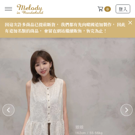
登入
0
因這次許多商品已提前斷貨， 我們都有先向韓國追加製作， 因此
𝟭
有追加名額的商品， 會留在網站繼續販售，售完為止！
New Arrivals
全部
2026 S/S-03 盛夏新品
618快閃新品最後現貨
2026 S/S-02 最後現貨
2026 S/S-01 最後現貨
施華洛世奇水晶飾品區