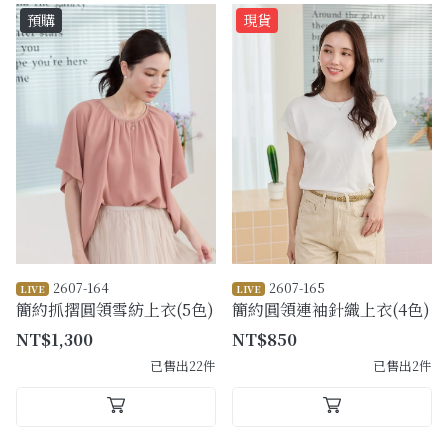
預購
現貨
2607-164
2607-165
LIVE
LIVE
簡約抓摺圓領雪紡上衣(5色)
簡約圓領連袖針織上衣(4色)
NT$1,300
NT$850
已售出22件
已售出2件