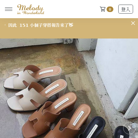
登入
0
此
𝟭𝟱𝟭 小個子穿搭報告來了👋
𝟳
New Arrivals
全部
2026 S/S-03 盛夏新品
618快閃新品最後現貨
2026 S/S-02 最後現貨
2026 S/S-01 最後現貨
施華洛世奇水晶飾品區