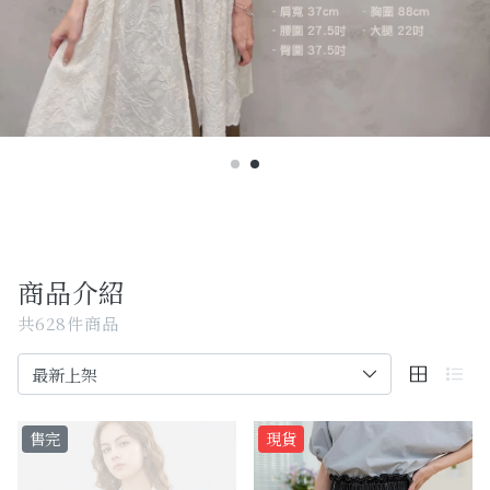
Past Collections
全部
現貨專區-可快速出貨
C字頭商品- 防曬披肩/好穿內衣
KOL選品
Best Top20
商品介紹
最新消息
共628件商品
訂單查詢
關於我們
售完
現貨