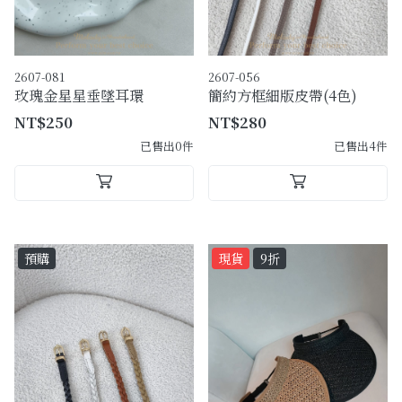
2607-081
2607-056
玫瑰金星星垂墜耳環
簡約方框細版皮帶(4色)
NT$250
NT$280
已售出0件
已售出4件
預購
現貨
9折