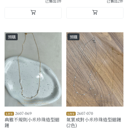
已售出1件
已售出2件
預購
預購
2607-069
2607-070
LIVE
LIVE
典雅不規則小米珍珠造型細
氣質成對小米珍珠造型細鏈
鏈
(2色)