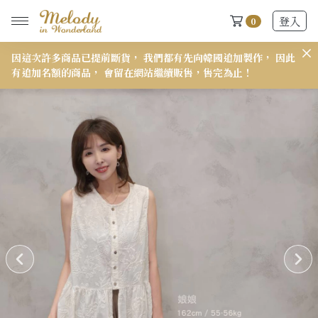
登入
0
因這次許多商品已提前斷貨， 我們都有先向韓國追加製作， 因此
𝟭
有追加名額的商品， 會留在網站繼續販售，售完為止！
New Arrivals
全部
2026 S/S-03 盛夏新品
618快閃新品最後現貨
2026 S/S-02 最後現貨
2026 S/S-01 最後現貨
施華洛世奇水晶飾品區