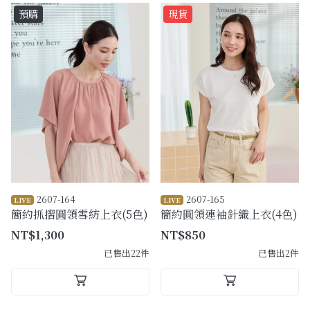
預購
現貨
2607-164
2607-165
LIVE
LIVE
簡約抓摺圓領雪紡上衣(5色)
簡約圓領連袖針織上衣(4色)
NT$1,300
NT$850
已售出22件
已售出2件