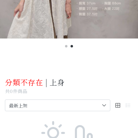
Past Collections
全部
現貨專區-可快速出貨
C字頭商品- 防曬披肩/好穿內衣
KOL選品
Best Top20
分類不存在
| 上身
最新消息
共0件商品
訂單查詢
關於我們