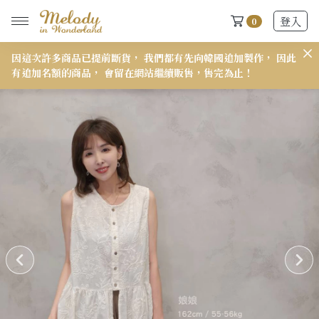
登入
0
因這次許多商品已提前斷貨， 我們都有先向韓國追加製作， 因此
𝟭
有追加名額的商品， 會留在網站繼續販售，售完為止！
New Arrivals
全部
2026 S/S-03 盛夏新品
618快閃新品最後現貨
2026 S/S-02 最後現貨
2026 S/S-01 最後現貨
施華洛世奇水晶飾品區