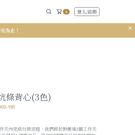
登入
/註冊
0
售完為止！
𝟭𝟱𝟭 小個
條背心(3色)
000-9折
作天內完成付款流程，我們將於對帳後1個工作天