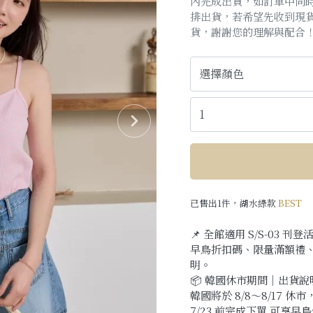
內完成出貨，如訂單中同
排出貨，若希望先收到現
貨，謝謝您的理解與配合
已售出1件，湖水綠款
BEST
📌 全館適用 S/S-03 刊登
早鳥折扣碼、限量滿額禮
明。
📦 韓國休市期間｜出貨說
韓國將於 8/8～8/17
7/23 前完成下單 可