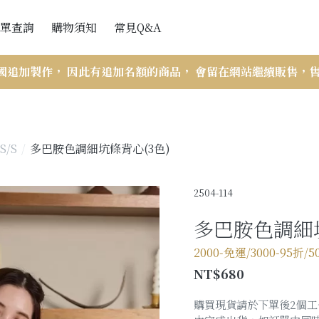
單查詢
購物須知
常見Q&A
會員訂單查詢
網站購買流程
國追加製作， 因此有追加名額的商品， 會留在網站繼續販售，
訪客訂單查詢
付款與出貨
訂單查詢說明
折扣辦法
S/S
多巴胺色調細坑條背心(3色)
VIP會員相關
2504-114
商品斷貨處理辦法
多巴胺色調細坑
售後服務-瑕疵與寄錯商品
商品尺寸帳量示意圖與注意事項
2000-免運/3000-95折/5
NT$680
購買現貨請於下單後2個工