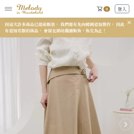
登入
0
此
𝟭𝟱𝟭 小個子穿搭報告來了👋
𝟳
New Arrivals
全部
2026 S/S-03 盛夏新品
618快閃新品最後現貨
2026 S/S-02 最後現貨
2026 S/S-01 最後現貨
施華洛世奇水晶飾品區