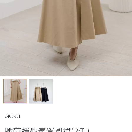
Past Collections
全部
現貨專區-可快速出貨
C字頭商品- 防曬披肩/好穿內衣
KOL選品
Best Top20
最新消息
訂單查詢
關於我們
2403-131
腰帶造型氣質圓裙(2色)