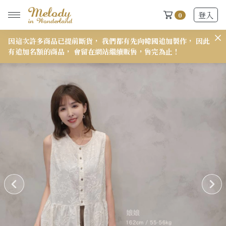
登入
0
因這次許多商品已提前斷貨， 我們都有先向韓國追加製作， 因此
𝟭
有追加名額的商品， 會留在網站繼續販售，售完為止！
New Arrivals
全部
2026 S/S-03 盛夏新品
618快閃新品最後現貨
2026 S/S-02 最後現貨
2026 S/S-01 最後現貨
施華洛世奇水晶飾品區