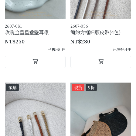
2607-081
2607-056
玫瑰金星星垂墜耳環
簡約方框細版皮帶(4色)
NT$250
NT$280
已售出0件
已售出4件
預購
現貨
9折