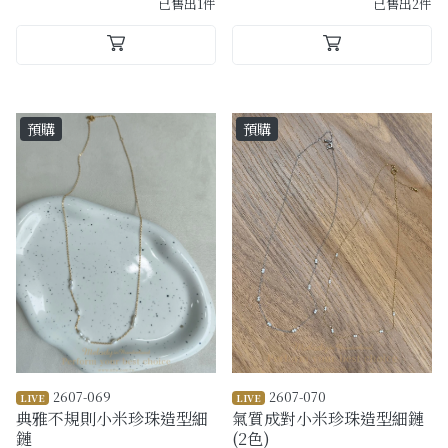
已售出1件
已售出2件
預購
預購
2607-069
2607-070
LIVE
LIVE
典雅不規則小米珍珠造型細
氣質成對小米珍珠造型細鏈
鏈
(2色)