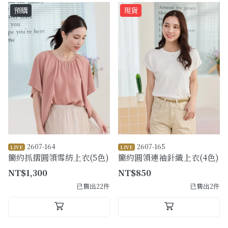
預購
現貨
2607-164
2607-165
LIVE
LIVE
簡約抓摺圓領雪紡上衣(5色)
簡約圓領連袖針織上衣(4色)
NT$1,300
NT$850
已售出22件
已售出2件