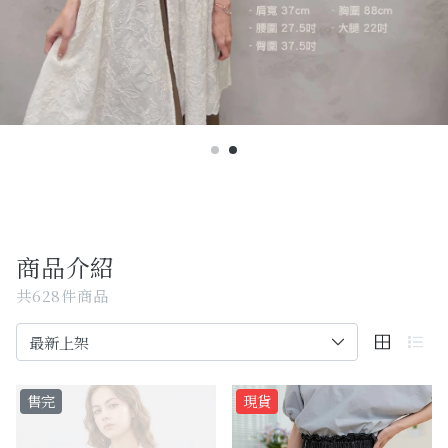
Past Collections
全部
現貨專區-可快速出貨
C字頭商品- 防曬披肩/好穿內衣
KOL選品
Best Top20
商品介紹
最新消息
共628件商品
訂單查詢
關於我們
售完
現貨