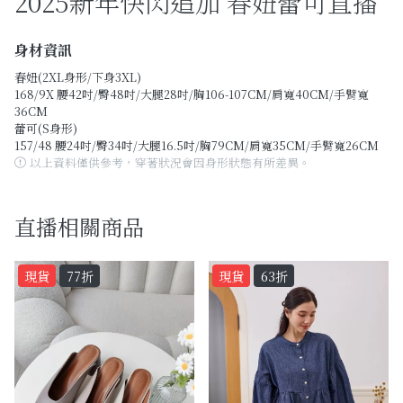
2025新年快閃追加 春妞蕾可直播
Past Collections
全部
身材資訊
春妞(2XL身形/下身3XL)
現貨專區-可快速出貨
168/9X 腰42吋/臀48吋/大腿28吋/胸106-107CM/肩寬40CM/手臂寬
36CM
蕾可(S身形)
C字頭商品- 防曬披肩/好穿內衣
157/48 腰24吋/臀34吋/大腿16.5吋/胸79CM/肩寬35CM/手臂寬26CM
以上資料僅供參考，穿著狀況會因身形狀態有所差異。
KOL選品
Best Top20
直播相關商品
最新消息
現貨
77折
現貨
63折
訂單查詢
關於我們