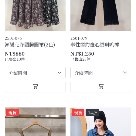
2501-076
2501-079
漸變花卉圖騰圓裙(2色)
率性簡約燈心絨喇叭褲
NT$880
NT$1,250
已售出10件
已售出23件
現貨
現貨
74折