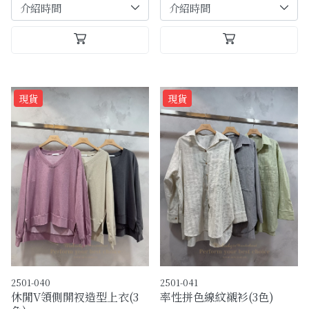
現貨
現貨
2501-040
2501-041
休閒V領側開衩造型上衣(3
率性拼色線紋襯衫(3色)