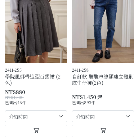
2411-255
2411-258
學院風綁帶造型百摺裙 (2
自訂款-腰腹車線顯瘦立體刷
色)
紋牛仔褲(2色)
NT$880
NT$1,450 起
NT$1,300
已售出46件
已售出893件