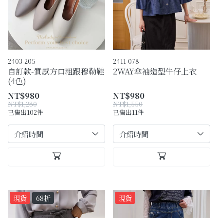
購物須知
Facebook粉絲專頁
Facebook社團
2403-205
2411-078
自訂款-質感方口粗跟穆勒鞋
2WAY傘袖造型牛仔上衣
Instagram
(4色)
NT$980
NT$980
NT$1,280
NT$1,550
已售出102件
已售出11件
現貨
68折
現貨