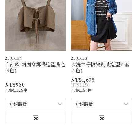
2501-107
2501-113
自訂款-兩面穿綁帶造型背心
水洗牛仔棉微刷破造型外套
(4色)
(2色)
NT$1,675
NT$950
NT$2,250
已售出125件
已售出64件