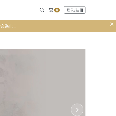
登入
/註冊
0
售完為止！
𝟭𝟱𝟭 小個