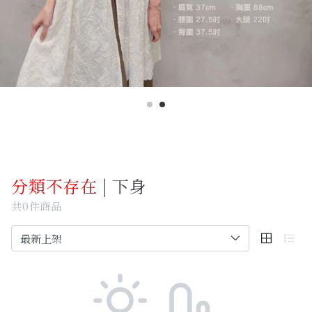
Past Collections
全部
現貨專區-可快速出貨
C字頭商品- 防曬披肩/好穿內衣
KOL選品
Best Top20
分類不存在
| 下身
最新消息
共0件商品
訂單查詢
關於我們