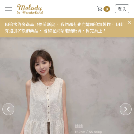
登入
0
因這次許多商品已提前斷貨， 我們都有先向韓國追加製作， 因此
𝟭
有追加名額的商品， 會留在網站繼續販售，售完為止！
New Arrivals
全部
2026 S/S-03 盛夏新品
618快閃新品最後現貨
2026 S/S-02 最後現貨
2026 S/S-01 最後現貨
施華洛世奇水晶飾品區