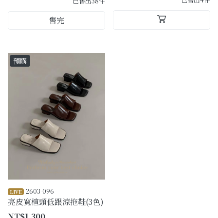
已售出38件
售完
預購
2603-096
LIVE
亮皮寬楦頭低跟涼拖鞋(3色)
NT$1,300