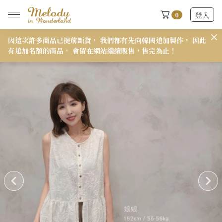
登入
0
因這次許多商品已提前斷貨， 我們都有先向韓國追加製作， 因此
𝟭
有追加名額的商品， 會留在網站繼續販售，售完為止！
New Arrivals
全部
2026 S/S-03 盛夏新品
618快閃新品最後現貨
2026 S/S-02 最後現貨
2026 S/S-01 最後現貨
施華洛世奇水晶飾品區