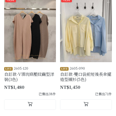
2605-120
2605-090
LIVE
LIVE
自訂款-V領坑條壓紋繭型洋
自訂款-雙口袋前短後長傘擺
裝(3色)
造型襯衫(5色)
NT$1,480
NT$1,450
已售出38件
已售出71件