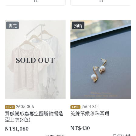
售完
預購
2605-006
2604-814
LIVE
LIVE
質感變形蟲簍空圖騰袖擺造
流線單鑽珍珠耳環
型上衣(3色)
NT$430
NT$1,080
已售出4件