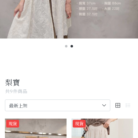
Past Collections
全部
現貨專區-可快速出貨
C字頭商品- 防曬披肩/好穿內衣
KOL選品
Best Top20
梨寶
最新消息
共9件商品
訂單查詢
關於我們
現貨
現貨