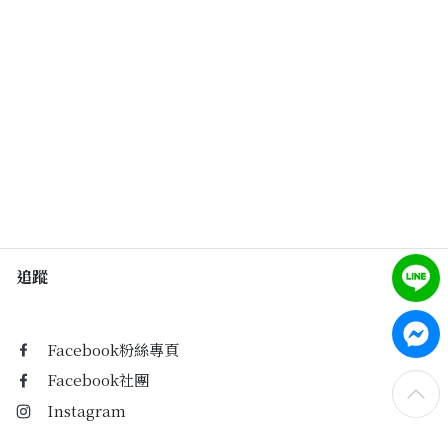
Past Collections
全部
現貨專區-可快速出貨
C字頭商品- 防曬披肩/好穿內衣
KOL選品
Best Top20
最新消息
追蹤
訂單查詢
Facebook粉絲專頁
Facebook社團
關於我們
Instagram