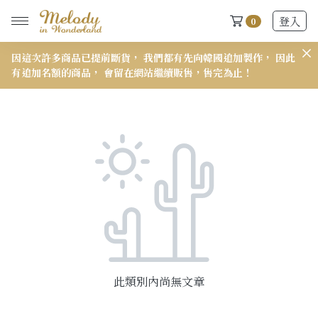
登入
0
因這次許多商品已提前斷貨， 我們都有先向韓國追加製作， 因此
𝟭
有追加名額的商品， 會留在網站繼續販售，售完為止！
New Arrivals
全部
2026 S/S-03 盛夏新品
618快閃新品最後現貨
2026 S/S-02 最後現貨
2026 S/S-01 最後現貨
此類別內尚無文章
施華洛世奇水晶飾品區