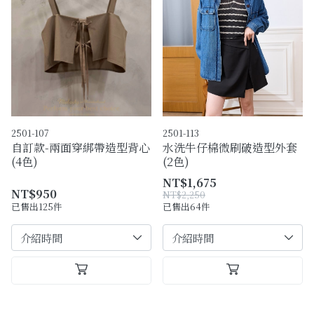
2501-107
2501-113
自訂款-兩面穿綁帶造型背心
水洗牛仔棉微刷破造型外套
(4色)
(2色)
NT$1,675
NT$950
NT$2,250
已售出125件
已售出64件