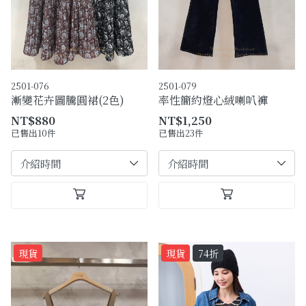
2501-076
2501-079
漸變花卉圖騰圓裙(2色)
率性簡約燈心絨喇叭褲
NT$880
NT$1,250
已售出10件
已售出23件
現貨
現貨
74折