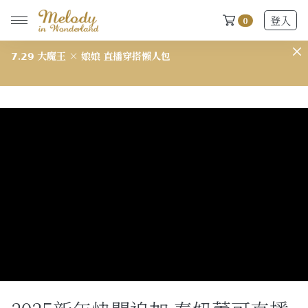
登入
0
𝟳.𝟮𝟴 西喜 × 娘娘 直播穿搭懶人包
𝟳
New Arrivals
全部
2026 S/S-03 盛夏新品
618快閃新品最後現貨
2026 S/S-02 最後現貨
2026 S/S-01 最後現貨
施華洛世奇水晶飾品區