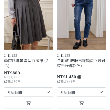
2411-255
2411-258
學院風綁帶造型百摺裙 (2
自訂款-腰腹車線顯瘦立體刷
色)
紋牛仔褲(2色)
NT$880
NT$1,450 起
NT$1,300
已售出46件
已售出893件