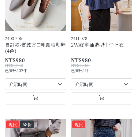
購物須知
Facebook粉絲專頁
Facebook社團
2403-205
2411-078
自訂款-質感方口粗跟穆勒鞋
2WAY傘袖造型牛仔上衣
Instagram
(4色)
NT$980
NT$980
NT$1,280
NT$1,550
已售出102件
已售出11件
現貨
68折
現貨