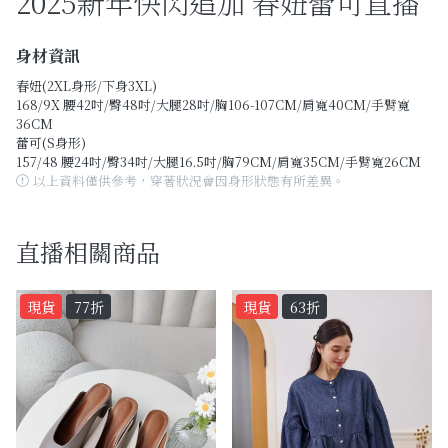
2025新年快閃追加 春妞蕾可直播
Past Collections
全部
身材資訊
春妞(2XL身形/下身3XL)
現貨專區-可快速出貨
168/9X 腰42吋/臀48吋/大腿28吋/胸106-107CM/肩寬40CM/手臂寬
36CM
蕾可(S身形)
C字頭商品- 防曬披肩/好穿內衣
157/48 腰24吋/臀34吋/大腿16.5吋/胸79CM/肩寬35CM/手臂寬26CM
以上資料僅供參考，穿著狀況會因身形狀態有所差異。
KOL選品
Best Top20
直播相關商品
最新消息
現貨
77折
現貨
63折
訂單查詢
關於我們