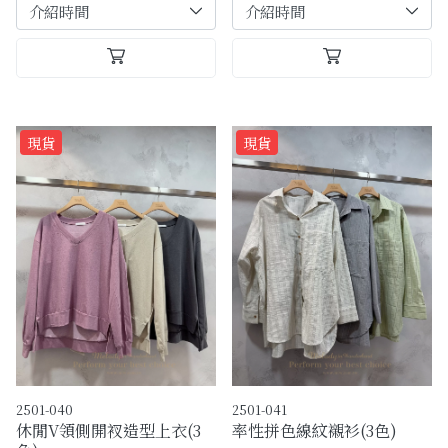
現貨
現貨
2501-040
2501-041
休閒V領側開衩造型上衣(3
率性拼色線紋襯衫(3色)