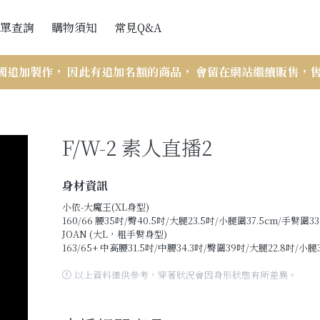
單查詢
購物須知
常見Q&A
會員訂單查詢
網站購買流程
國追加製作， 因此有追加名額的商品， 會留在網站繼續販售，
訪客訂單查詢
付款與出貨
訂單查詢說明
F/W-2 素人直播2
折扣辦法
VIP會員相關
身材資訊
商品斷貨處理辦法
小依-大魔王(XL身型)
160/66 腰35吋/臀40.5吋/大腿23.5吋/小腿圍37.5cm/手臂圍3
售後服務-瑕疵與寄錯商品
JOAN (大L，粗手臂身型)
163/65+ 中高腰31.5吋/中腰34.3吋/臀圍39吋/大腿22.8吋/小腿3
商品尺寸帳量示意圖與注意事項
以上資料僅供參考，穿著狀況會因身形狀態有所差異。