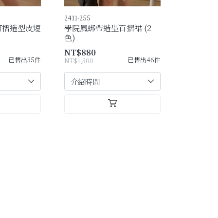
2411-255
打摺造型皮短
學院風綁帶造型百摺裙 (2
色)
NT$880
已售出35件
已售出46件
NT$1,300