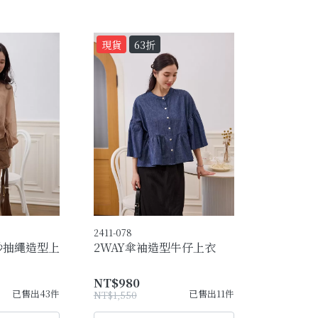
現貨
63折
2411-078
紗抽繩造型上
2WAY傘袖造型牛仔上衣
NT$980
已售出43件
已售出11件
NT$1,550