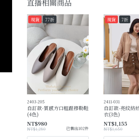
直播相關商品
現貨
77折
現貨
7折
2403-205
2411-031
自訂款-質感方口粗跟穆勒鞋
自訂款-亮紋紡
(4色)
衣(3色)
NT$980
NT$1,155
已售出102件
NT$1,280
NT$1,650