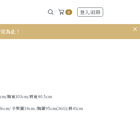
登入
/註冊
0
售完為止！
𝟭𝟱𝟭 小個
3cm/胸寬103cm/肩寬40.5cm
6cm/ 手臂圍34cm /胸圍95cm(36G)/肩41cm