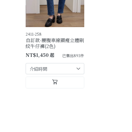
2411-258
自訂款-腰腹車線顯瘦立體刷
紋牛仔褲(2色)
NT$1,450 起
已售出893件