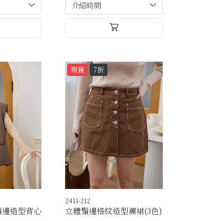
現貨
7折
2411-212
鬚邊造型背心
立體鬚邊格紋造型褲裙(3色)