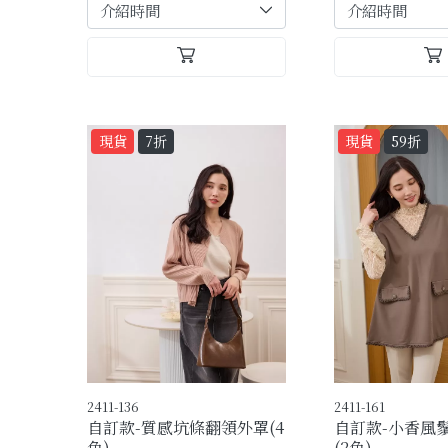
現貨
7折
現貨
59折
2411-136
2411-161
自訂款-質感坑條翻領外罩(4
自訂款-小香風
色)
(2色)