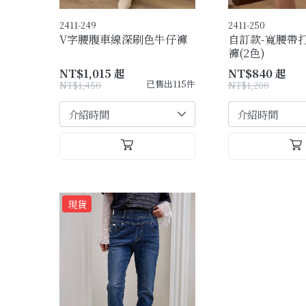
2411-249
2411-250
V字腰腹車線深刷色牛仔褲
自訂款-寬腰帶
褲(2色)
NT$1,015 起
NT$840 起
已售出115件
NT$1,450
NT$1,200
現貨