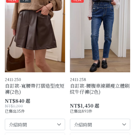
2411-250
2411-258
自訂款-寬腰帶打摺造型皮短
自訂款-腰腹車線顯瘦立體刷
褲(2色)
紋牛仔褲(2色)
NT$840 起
NT$1,450 起
NT$1,200
已售出35件
已售出893件