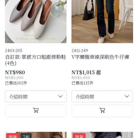
購物須知
Facebook粉絲專頁
Facebook社團
Instagram
2403-205
2411-249
自訂款-質感方口粗跟穆勒鞋
V字腰腹車線深刷色牛仔褲
(4色)
NT$980
NT$1,015 起
NT$1,280
NT$1,450
已售出102件
已售出115件
現貨
7折
現貨