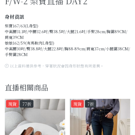
F/W-2 梨寶直播 DAY2
Past Collections
全部
身材資訊
梨寶167/63(L身型)
現貨專區-可快速出貨
中高腰31.1吋/中腰32.6吋/臀38.5吋/大腿21.6吋/手臂28cm/胸圍89CM/
肩寬39CM
娘娘162/59(有馬鞍肉L身型)
C字頭商品- 防曬披肩/好穿內衣
中高腰30吋/臀38.8吋/大腿22.8吋/胸88-89cm/肩寬37cm/小腿圍38CM/
手臂圍28CM
KOL選品
以上資料僅供參考，穿著狀況會因身形狀態有所差異。
Best Top20
最新消息
直播相關商品
訂單查詢
現貨
77折
現貨
7折
關於我們