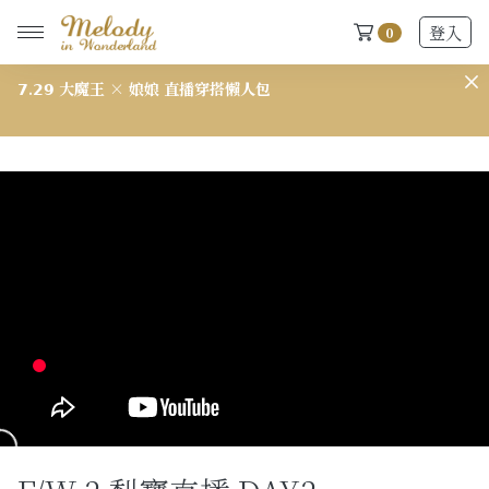
登入
0
𝟳.𝟮𝟵 大魔王 × 娘娘 直播穿搭懶人包
𝟳
New Arrivals
全部
2026 S/S-03 盛夏新品
618快閃新品最後現貨
2026 S/S-02 最後現貨
2026 S/S-01 最後現貨
施華洛世奇水晶飾品區