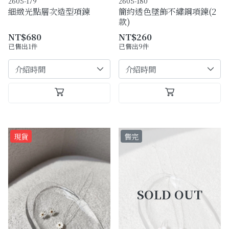
2605-179
2605-180
細緻光點層次造型項鍊
簡約透色墜飾不繡鋼項鍊(2
款)
NT$680
NT$260
已售出1件
已售出9件
現貨
售完