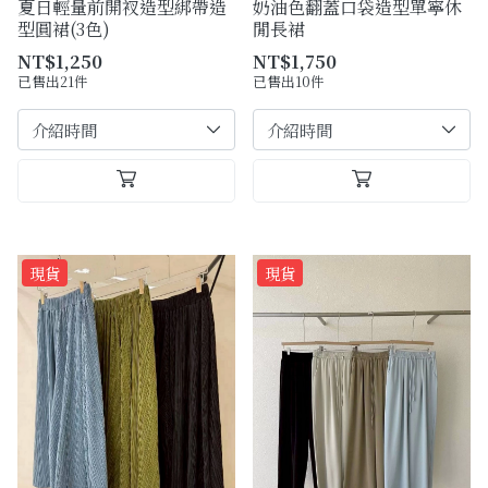
夏日輕量前開衩造型綁帶造
奶油色翻蓋口袋造型單寧休
型圓裙(3色)
閒長裙
NT$1,250
NT$1,750
已售出21件
已售出10件
現貨
現貨