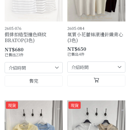
2605-076
2605-084
假排扣造型撞色條紋
氣質小花蕾絲滾邊針織背心
BRATOP(3色)
(3色)
NT$650
NT$680
已售出4件
已售出23件
售完
現貨
現貨