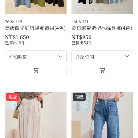
2605-139
2605-141
高級微光細坑條寬褲裙(4色)
夏日綁帶造型冰絲長褲(4色)
NT$1,650
NT$950
已售出19件
已售出54件
現貨
預購