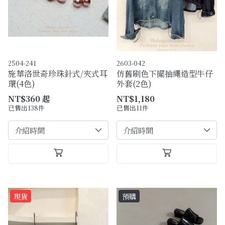
購物須知
Facebook粉絲專頁
Facebook社團
2504-241
2603-042
施華洛世奇珍珠針式/夾式耳
仿舊刷色下擺抽繩造型牛仔
Instagram
環(4色)
外套(2色)
NT$360 起
NT$1,180
已售出138件
已售出11件
現貨
預購