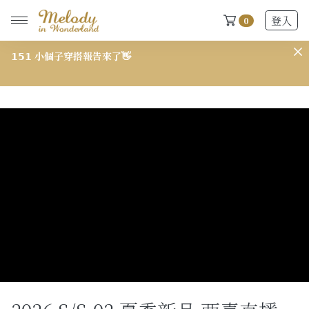
登入
0
此
𝟭𝟱𝟭 小個子穿搭報告來了👋
𝟳
New Arrivals
全部
2026 S/S-03 盛夏新品
618快閃新品最後現貨
2026 S/S-02 最後現貨
2026 S/S-01 最後現貨
施華洛世奇水晶飾品區