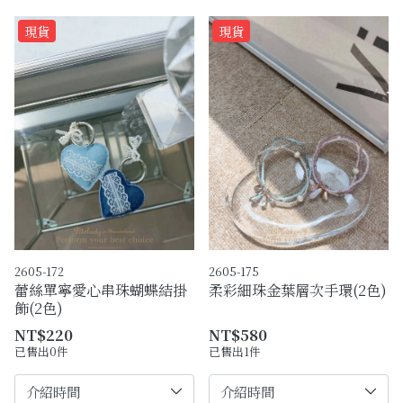
現貨
現貨
2605-172
2605-175
蕾絲單寧愛心串珠蝴蝶結掛
柔彩細珠金葉層次手環(2色)
飾(2色)
NT$220
NT$580
已售出0件
已售出1件