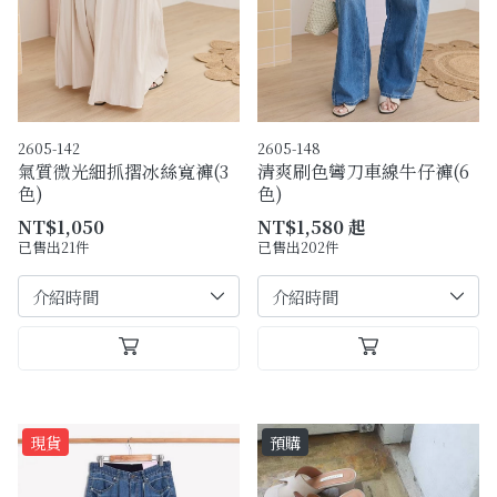
2605-142
2605-148
氣質微光細抓摺冰絲寬褲(3
清爽刷色彎刀車線牛仔褲(6
色)
色)
NT$1,050
NT$1,580 起
已售出21件
已售出202件
現貨
預購