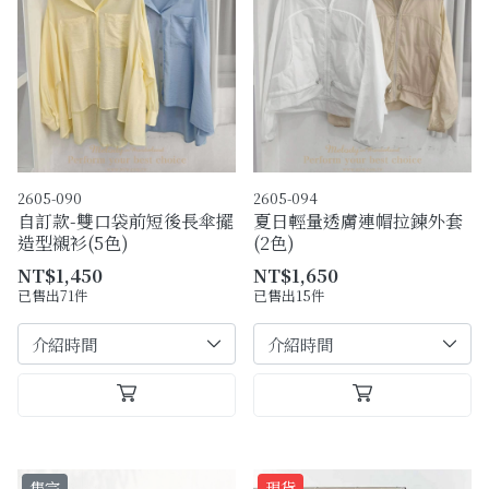
2605-090
2605-094
自訂款-雙口袋前短後長傘擺
夏日輕量透膚連帽拉鍊外套
造型襯衫(5色)
(2色)
NT$1,450
NT$1,650
已售出71件
已售出15件
售完
現貨