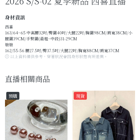
2026 S/S-02 夏季新品 西喜直播
Past Collections
全部
身材資訊
西喜
現貨專區-可快速出貨
163/64~65 中高腰32吋/臀圍40吋/大腿22吋/胸圍98CM/肩寬38CM/小
腿圍39CM/手臂圍(最粗~中段)31-29CM
娘娘
C字頭商品- 防曬披肩/好穿內衣
162/55-56 腰27.5吋/臀37.5吋/大腿22吋/胸寬88CM/肩寬37CM
以上資料僅供參考，穿著狀況會因身形狀態有所差異。
KOL選品
Best Top20
直播相關商品
最新消息
預購
現貨
訂單查詢
關於我們