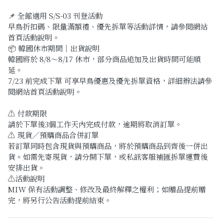
📌 全館適用 S/S-03 刊登活動
早鳥折扣碼、限量滿額禮、優先拆單等活動詳情，請參閱網站
首頁活動說明。
📦 韓國休市期間｜出貨說明
韓國將於 8/8～8/17 休市，部分商品追加及出貨時間可能順
延。
7/23 前完成下單 可享早鳥優惠及優先拆單資格，詳細辦法請參
閱網站首頁活動說明。
⚠️ 付款期限
請於下單後3個工作天內完成付款，逾期將取消訂單。
⚠️ 現貨／預購商品合併訂單
若訂單同時包含現貨與預購商品，將於預購商品到齊後一併出
貨。如需先寄現貨，請分開下單，或私訊客服補匯拆單運費後
安排出貨。
⚠️活動說明
MIW 保有活動調整、修改及最終解釋之權利；如贈品提前贈
完，將另行公告活動提前結束。