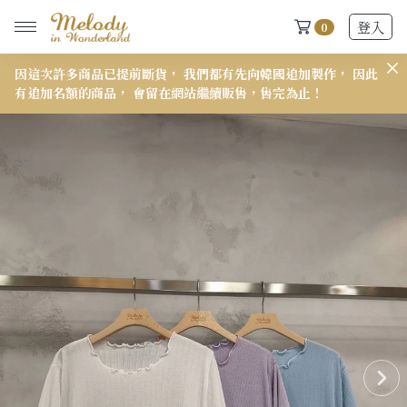
登入
0
此
𝟭𝟱𝟭 小個子穿搭報告來了👋
𝟳
New Arrivals
全部
2026 S/S-03 盛夏新品
618快閃新品最後現貨
2026 S/S-02 最後現貨
2026 S/S-01 最後現貨
施華洛世奇水晶飾品區