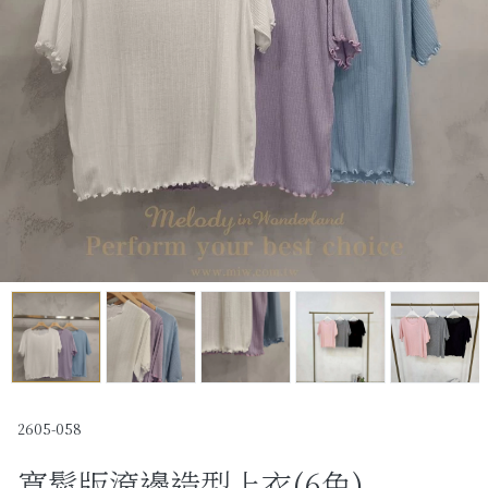
Past Collections
全部
現貨專區-可快速出貨
C字頭商品- 防曬披肩/好穿內衣
KOL選品
Best Top20
最新消息
訂單查詢
關於我們
2605-058
寬鬆版滾邊造型上衣(6色)