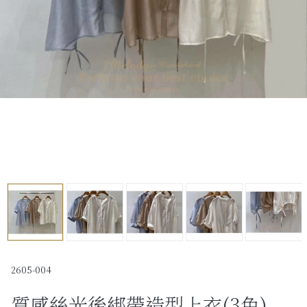
Past Collections
全部
現貨專區-可快速出貨
C字頭商品- 防曬披肩/好穿內衣
KOL選品
Best Top20
最新消息
訂單查詢
關於我們
2605-004
質感絲光後綁帶造型上衣(3色)