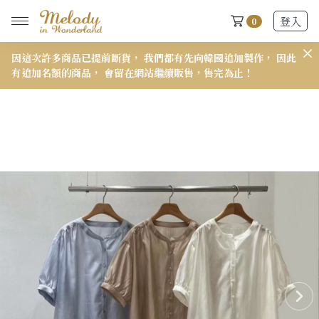
登入
0
此
𝟭𝟱𝟭 小個子穿搭報告來了👋
𝟳
New Arrivals
全部
2026 S/S-03 盛夏新品
618快閃新品最後現貨
2026 S/S-02 最後現貨
2026 S/S-01 最後現貨
施華洛世奇水晶飾品區