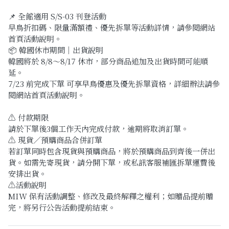
📌 全館適用 S/S-03 刊登活動
早鳥折扣碼、限量滿額禮、優先拆單等活動詳情，請參閱網站
首頁活動說明。
📦 韓國休市期間｜出貨說明
韓國將於 8/8～8/17 休市，部分商品追加及出貨時間可能順
延。
7/23 前完成下單 可享早鳥優惠及優先拆單資格，詳細辦法請參
閱網站首頁活動說明。
⚠️ 付款期限
請於下單後3個工作天內完成付款，逾期將取消訂單。
⚠️ 現貨／預購商品合併訂單
若訂單同時包含現貨與預購商品，將於預購商品到齊後一併出
貨。如需先寄現貨，請分開下單，或私訊客服補匯拆單運費後
安排出貨。
⚠️活動說明
MIW 保有活動調整、修改及最終解釋之權利；如贈品提前贈
完，將另行公告活動提前結束。