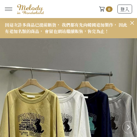
登入
0
此
𝟭𝟱𝟭 小個子穿搭報告來了👋
𝟳
New Arrivals
全部
2026 S/S-03 盛夏新品
618快閃新品最後現貨
2026 S/S-02 最後現貨
2026 S/S-01 最後現貨
施華洛世奇水晶飾品區