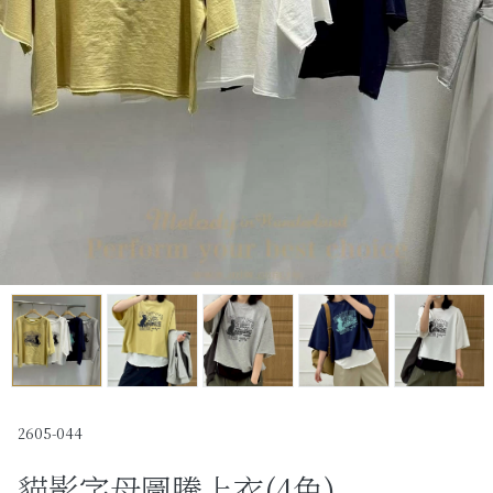
Past Collections
全部
現貨專區-可快速出貨
C字頭商品- 防曬披肩/好穿內衣
KOL選品
Best Top20
最新消息
訂單查詢
關於我們
2605-044
貓影字母圖騰上衣(4色)