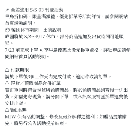
📌 全館適用 S/S-03 刊登活動
早鳥折扣碼、限量滿額禮、優先拆單等活動詳情，請參閱網站
首頁活動說明。
📦 韓國休市期間｜出貨說明
韓國將於 8/8～8/17 休市，部分商品追加及出貨時間可能順
延。
7/23 前完成下單 可享早鳥優惠及優先拆單資格，詳細辦法請參
閱網站首頁活動說明。
⚠️ 付款期限
請於下單後3個工作天內完成付款，逾期將取消訂單。
⚠️ 現貨／預購商品合併訂單
若訂單同時包含現貨與預購商品，將於預購商品到齊後一併出
貨。如需先寄現貨，請分開下單，或私訊客服補匯拆單運費後
安排出貨。
⚠️活動說明
MIW 保有活動調整、修改及最終解釋之權利；如贈品提前贈
完，將另行公告活動提前結束。