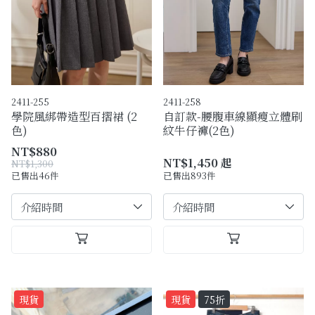
購物須知
Facebook粉絲專頁
Facebook社團
2411-255
2411-258
Instagram
學院風綁帶造型百摺裙 (2
自訂款-腰腹車線顯瘦立體刷
色)
紋牛仔褲(2色)
NT$880
NT$1,450 起
NT$1,300
已售出46件
已售出893件
現貨
現貨
75折