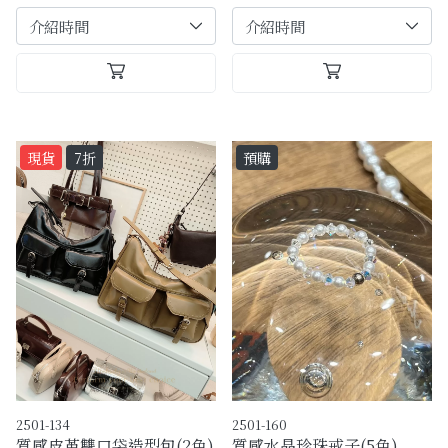
現貨
7折
預購
2501-134
2501-160
質感皮革雙口袋造型包(2色)
質感水晶珍珠戒子(5色)