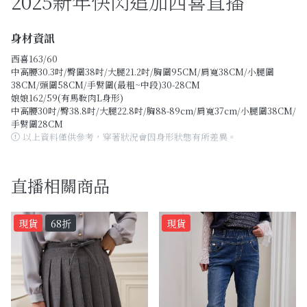
2025新年快閃追加西喜直播
Past Collections
全部
身材資訊
西喜163/60
現貨專區-可快速出貨
中高腰30.3吋/臀圍38吋/大腿21.2吋/胸圍95CM/肩寬38CM/小腿圍
38CM/頭圍58CM/手臂圍(最粗~中段)30-28CM
娘娘162/59(有馬鞍肉L身形)
C字頭商品- 防曬披肩/好穿內衣
中高腰30吋/臀38.8吋/大腿22.8吋/胸88-89cm/肩寬37cm/小腿圍38CM/
手臂圍28CM
KOL選品
以上資料僅供參考，穿著狀況會因身形狀態有所差異。
Best Top20
直播相關商品
最新消息
現貨
68折
現貨
訂單查詢
關於我們