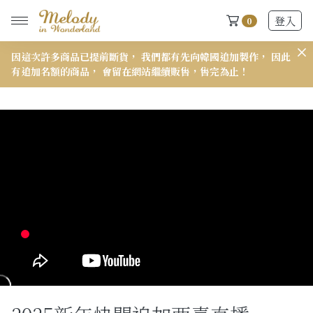
登入
0
因這次許多商品已提前斷貨， 我們都有先向韓國追加製作， 因此
𝟭
有追加名額的商品， 會留在網站繼續販售，售完為止！
New Arrivals
全部
2026 S/S-03 盛夏新品
618快閃新品最後現貨
2026 S/S-02 最後現貨
2026 S/S-01 最後現貨
施華洛世奇水晶飾品區