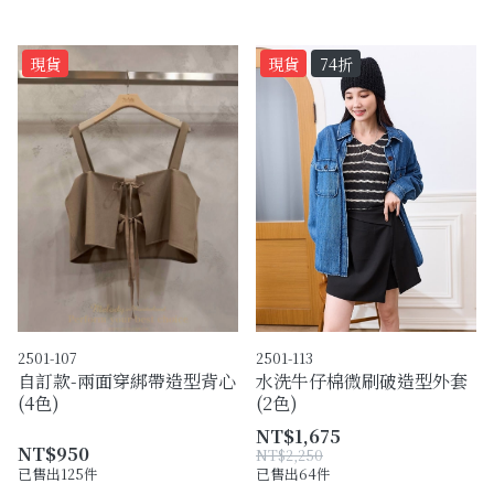
現貨
現貨
74折
2501-107
2501-113
自訂款-兩面穿綁帶造型背心
水洗牛仔棉微刷破造型外套
(4色)
(2色)
NT$1,675
NT$950
NT$2,250
已售出125件
已售出64件