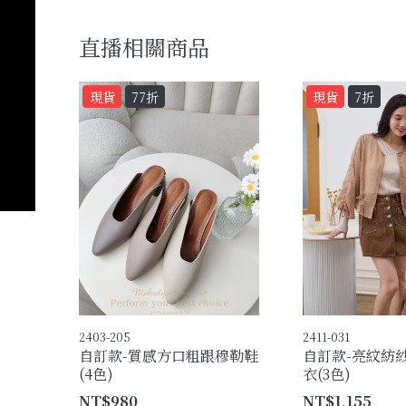
直播相關商品
現貨
77折
現貨
7折
2403-205
2411-031
自訂款-質感方口粗跟穆勒鞋
自訂款-亮紋紡
(4色)
衣(3色)
NT$980
NT$1,155