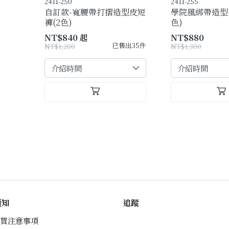
2411-250
2411-255
自訂款-寬腰帶打摺造型皮短
學院風綁帶造型百
褲(2色)
色)
NT$840 起
NT$880
已售出35件
NT$1,200
NT$1,300
須知
追蹤
買注意事項