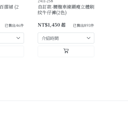
2411-258
摺裙 (2
自訂款-腰腹車線顯瘦立體刷
紋牛仔褲(2色)
NT$1,450 起
已售出46件
已售出893件