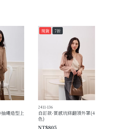
現貨
7折
2411-136
紗抽繩造型上
自訂款-質感坑條翻領外罩(4
色)
NT$805