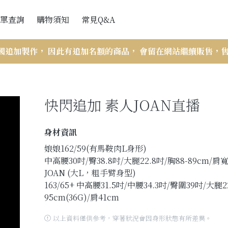
單查詢
購物須知
常見Q&A
會員訂單查詢
網站購買流程
國追加製作， 因此有追加名額的商品， 會留在網站繼續販售，
訪客訂單查詢
付款與出貨
訂單查詢說明
快閃追加 素人JOAN直播
折扣辦法
VIP會員相關
身材資訊
商品斷貨處理辦法
娘娘162/59(有馬鞍肉L身形)
中高腰30吋/臀38.8吋/大腿22.8吋/胸88-89cm/
售後服務-瑕疵與寄錯商品
JOAN (大L，粗手臂身型)
商品尺寸帳量示意圖與注意事項
163/65+ 中高腰31.5吋/中腰34.3吋/臀圍39吋/大腿
95cm(36G)/肩41cm
以上資料僅供參考，穿著狀況會因身形狀態有所差異。