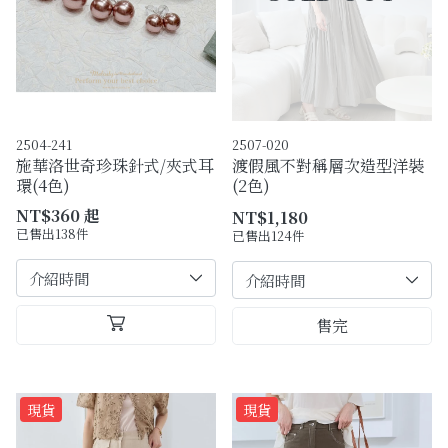
購物須知
Facebook粉絲專頁
Facebook社團
2504-241
2507-020
Instagram
施華洛世奇珍珠針式/夾式耳
渡假風不對稱層次造型洋裝
環(4色)
(2色)
NT$360 起
NT$1,180
已售出138件
已售出124件
售完
現貨
現貨