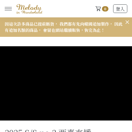
登入
0
因這次許多商品已提前斷貨， 我們都有先向韓國追加製作， 因此
𝟭
有追加名額的商品， 會留在網站繼續販售，售完為止！
New Arrivals
全部
2026 S/S-03 盛夏新品
618快閃新品最後現貨
2026 S/S-02 最後現貨
2026 S/S-01 最後現貨
施華洛世奇水晶飾品區