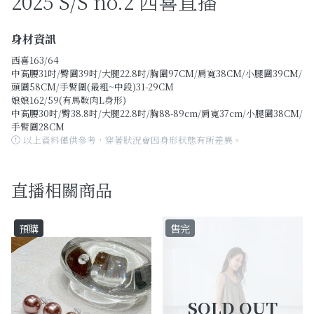
2025 S/S no.2 西喜直播
Past Collections
全部
身材資訊
西喜163/64
現貨專區-可快速出貨
中高腰31吋/臀圍39吋/大腿22.8吋/胸圍97CM/肩寬38CM/小腿圍39CM/
頭圍58CM/手臂圍(最粗~中段)31-29CM
娘娘162/59(有馬鞍肉L身形)
C字頭商品- 防曬披肩/好穿內衣
中高腰30吋/臀38.8吋/大腿22.8吋/胸88-89cm/肩寬37cm/小腿圍38CM/
手臂圍28CM
KOL選品
以上資料僅供參考，穿著狀況會因身形狀態有所差異。
Best Top20
直播相關商品
最新消息
預購
售完
訂單查詢
關於我們