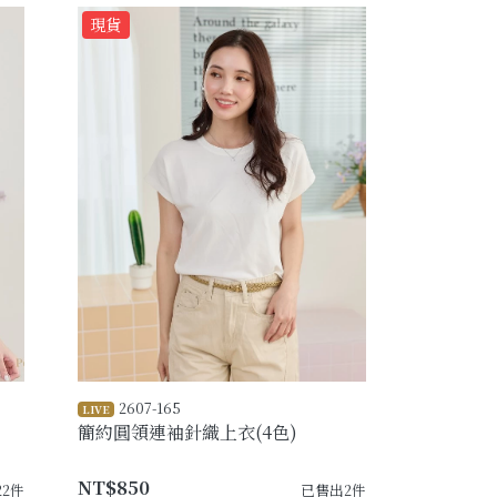
現貨
2607-165
LIVE
簡約圓領連袖針織上衣(4色)
NT$850
22件
已售出2件