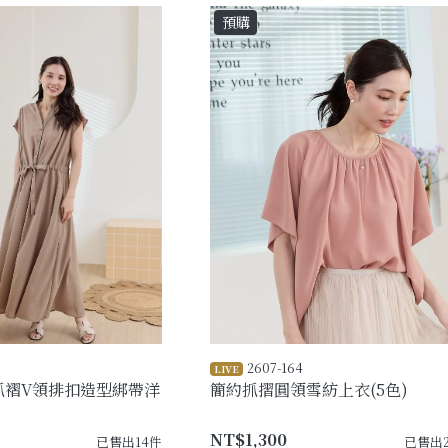
預購
2607-164
LIVE
抓褶V領排扣造型綁帶洋
簡約抓摺圓領雪紡上衣(5色)
NT$1,300
已售出14件
已售出