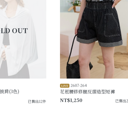
2607-264
LIVE
肩(3色)
花苞腰修修腿反摺造型短褲
NT$1,250
已售出2
已售出12件