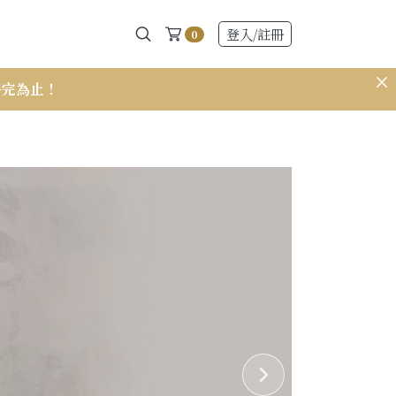
登入
/註冊
0
售完為止！
𝟭𝟱𝟭 小個