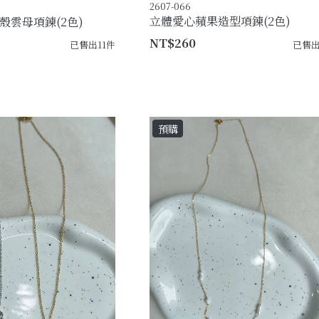
2607-066
立體愛心蘋果造型項鍊(2色)
殼雲母項鍊(2色)
NT$260
已售出11件
已售出
預購