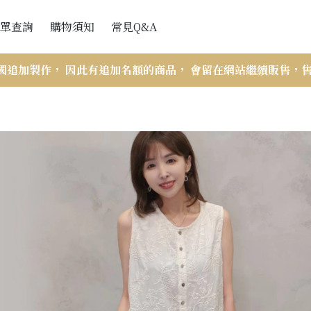
單查詢
購物須知
常見Q&A
會員訂單查詢
網站購買流程
國追加製作， 因此有追加名額的商品， 會留在網站繼續販售，
訪客訂單查詢
付款與出貨
訂單查詢說明
折扣辦法
VIP會員相關
商品斷貨處理辦法
售後服務-瑕疵與寄錯商品
商品尺寸帳量示意圖與注意事項