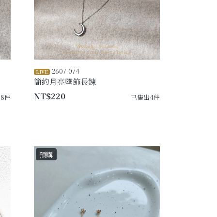
2607-074
LIVE
簡約月亮墜飾長鍊
NT$220
8件
已售出4件
預購