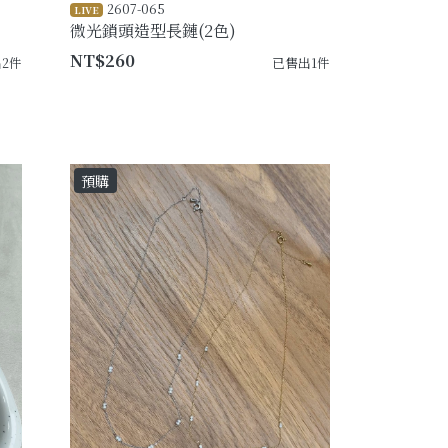
2607-065
LIVE
微光鎖頭造型長鏈(2色)
NT$260
2件
已售出1件
預購