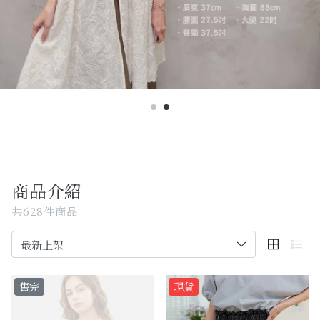
Past Collections
全部
現貨專區-可快速出貨
C字頭商品- 防曬披肩/好穿內衣
KOL選品
Best Top20
商品介紹
最新消息
共628件商品
訂單查詢
關於我們
售完
現貨