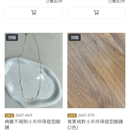
已售出1件
已售出2件
預購
預購
2607-069
2607-070
LIVE
LIVE
典雅不規則小米珍珠造型細
氣質成對小米珍珠造型細鏈
鏈
(2色)