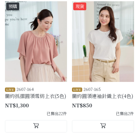
預購
現貨
2607-164
2607-165
LIVE
LIVE
簡約抓摺圓領雪紡上衣(5色)
簡約圓領連袖針織上衣(4色)
NT$1,300
NT$850
已售出22件
已售出2件