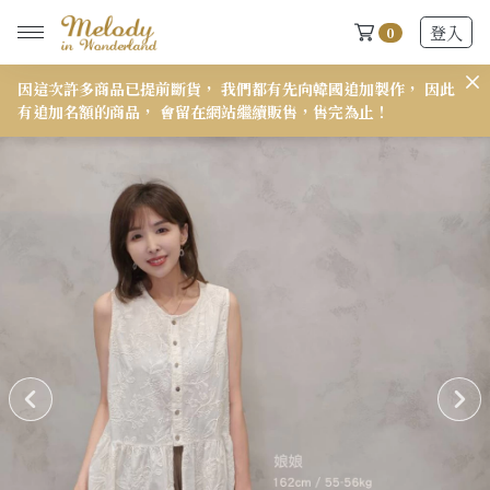
登入
0
因這次許多商品已提前斷貨， 我們都有先向韓國追加製作， 因此
𝟭
有追加名額的商品， 會留在網站繼續販售，售完為止！
New Arrivals
全部
2026 S/S-03 盛夏新品
618快閃新品最後現貨
2026 S/S-02 最後現貨
2026 S/S-01 最後現貨
施華洛世奇水晶飾品區