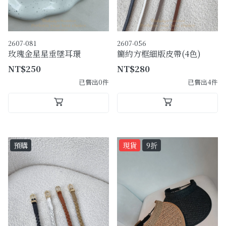
2607-081
2607-056
玫瑰金星星垂墜耳環
簡約方框細版皮帶(4色)
NT$250
NT$280
已售出0件
已售出4件
預購
現貨
9折