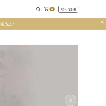
登入
/註冊
0
為止！
𝟭𝟱𝟭 小個子穿