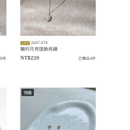
2607-074
LIVE
簡約月亮墜飾長鍊
NT$220
8件
已售出4件
預購