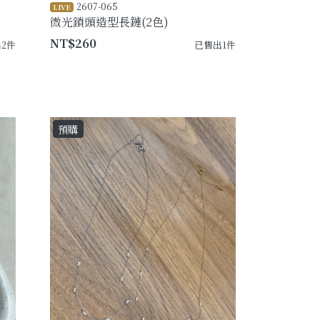
2607-065
LIVE
微光鎖頭造型長鏈(2色)
NT$260
2件
已售出1件
預購