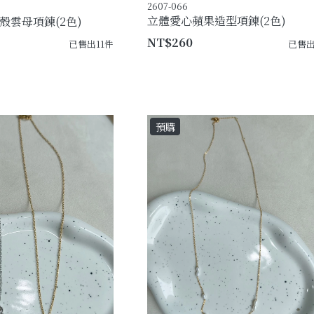
2607-066
立體愛心蘋果造型項鍊(2色)
殼雲母項鍊(2色)
NT$260
已售出11件
已售出
預購