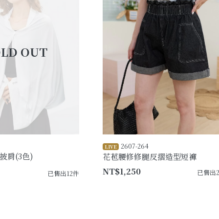
2607-264
LIVE
肩(3色)
花苞腰修修腿反摺造型短褲
NT$1,250
已售出2
已售出12件