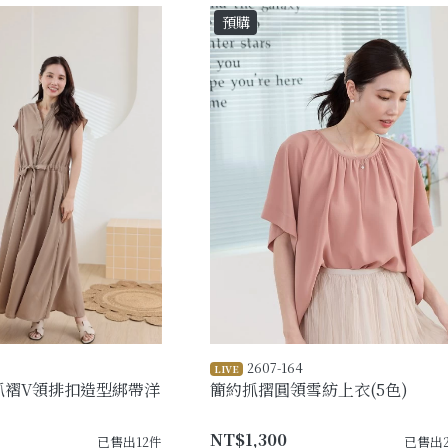
預購
2607-164
LIVE
抓褶V領排扣造型綁帶洋
簡約抓摺圓領雪紡上衣(5色)
NT$1,300
已售出12件
已售出