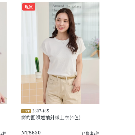
現貨
2607-165
LIVE
簡約圓領連袖針織上衣(4色)
NT$850
22件
已售出2件