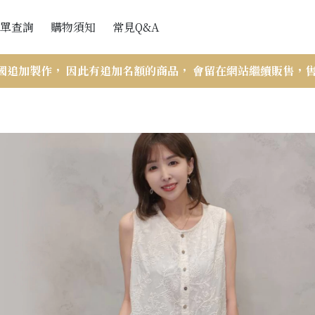
單查詢
購物須知
常見Q&A
會員訂單查詢
網站購買流程
追加製作， 因此有追加名額的商品， 會留在網站繼續販售，售完
訪客訂單查詢
付款與出貨
訂單查詢說明
折扣辦法
VIP會員相關
商品斷貨處理辦法
售後服務-瑕疵與寄錯商品
商品尺寸帳量示意圖與注意事項