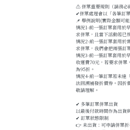
⚠️ 併單重要規則（請務必
✔併單處理會以「各筆訂
📌 舉例說明(實際金額
情況1-前一張訂單套用於早
求併單，且當下活動若已恢
情況2-前一張訂單套用於常
求併單，我們會把兩張訂單
情況3-前一張訂單套用於早
收運費70元，若要求併單
為95折。
情況4-前一筆訂單若未
法回溯補發折價券。因折
敬請理解。
✔ 多筆訂單併單出貨
以最後付款時間作為出貨
✔ 訂單狀態限制
👉 未出貨：可申請併單