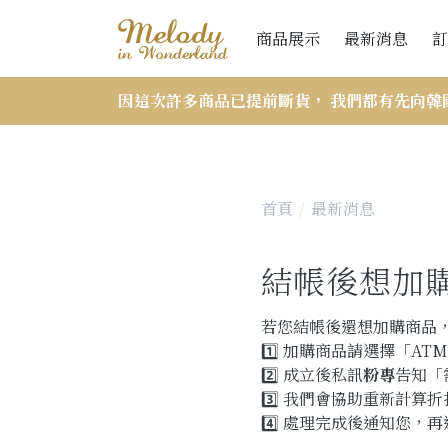
商品展示
最新消息
訂
因這次許多商品已提前斷貨， 我們都有先向韓
首頁
最新消息
結帳後想加購
若您結帳後還想加購商品
1️⃣ 加購商品請選擇「A
2️⃣ 成立後私訊
粉專
告知「
3️⃣ 我們會協助重新計算
4️⃣ 處理完成後通知您，