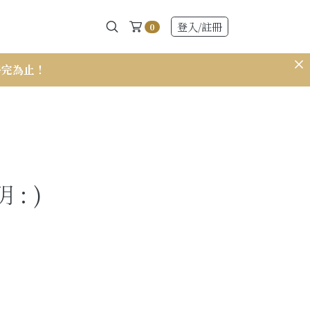
登入
/註冊
0
售完為止！
𝟭𝟱𝟭 小個
: )