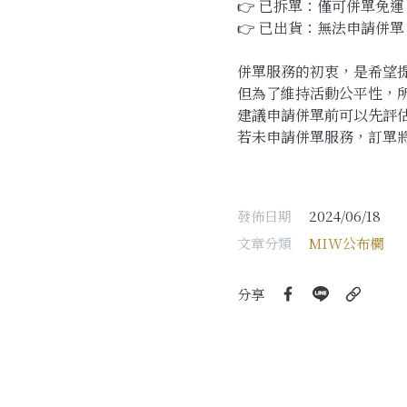
👉 已拆單：僅可併單免
👉 已出貨：無法申請併單
併單服務的初衷，是希望
但為了維持活動公平性，
建議申請併單前可以先評
若未申請併單服務，訂單
發佈日期
2024/06/18
文章分類
MIW公布欄
分享