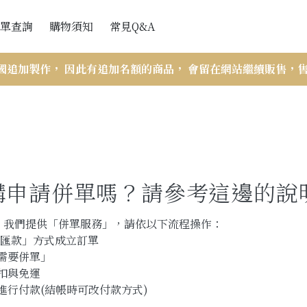
單查詢
購物須知
常見Q&A
會員訂單查詢
網站購買流程
國追加製作， 因此有追加名額的商品， 會留在網站繼續販售，
訪客訂單查詢
付款與出貨
訂單查詢說明
折扣辦法
VIP會員相關
申請併單嗎？請參考這邊的說明 
商品斷貨處理辦法
售後服務-瑕疵與寄錯商品
，我們提供「併單服務」，請依以下流程操作：
TM匯款」方式成立訂單
商品尺寸帳量示意圖與注意事項
需要併單」
折扣與免運
再進行付款(結帳時可改付款方式)