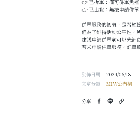
👉 已拆單：僅可併單免
👉 已出貨：無法申請併單
併單服務的初衷，是希望
但為了維持活動公平性，
建議申請併單前可以先評
若未申請併單服務，訂單
發佈日期
2024/06/18
文章分類
MIW公布欄
分享