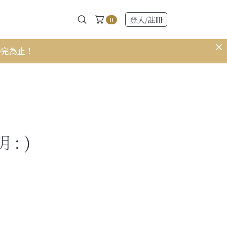
登入
/註冊
0
售完為止！
𝟭𝟱𝟭 小個
: )