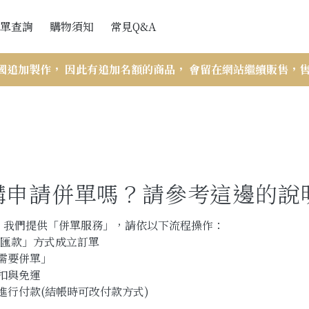
單查詢
購物須知
常見Q&A
會員訂單查詢
網站購買流程
國追加製作， 因此有追加名額的商品， 會留在網站繼續販售，
訪客訂單查詢
付款與出貨
訂單查詢說明
折扣辦法
VIP會員相關
申請併單嗎？請參考這邊的說明 
商品斷貨處理辦法
售後服務-瑕疵與寄錯商品
，我們提供「併單服務」，請依以下流程操作：
TM匯款」方式成立訂單
商品尺寸帳量示意圖與注意事項
需要併單」
折扣與免運
再進行付款(結帳時可改付款方式)