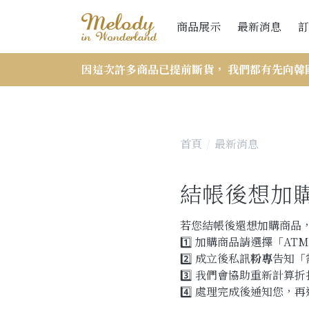
商品展示
最新消息
訂
因這次許多商品已提前斷貨， 我們都有先向韓
首頁
最新消息
結帳後想加購
若您結帳後還想加購商品
1️⃣ 加購商品請選擇「A
2️⃣ 成立後私訊
粉專
告知「
3️⃣ 我們會協助重新計算
4️⃣ 處理完成後通知您，