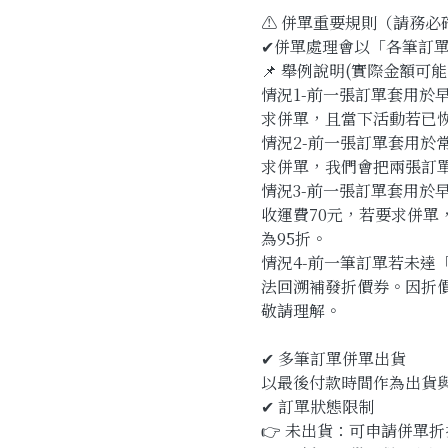
⚠️ 併單重要規則（請務必
✔併單處理會以「各筆訂
📌 舉例說明(實際金額
情況1-前一張訂單套用於早
求併單，且當下活動若已恢
情況2-前一張訂單套用於常
求併單，我們會把兩張訂單
情況3-前一張訂單套用於早
收運費70元，若要求併單
為95折。
情況4-前一筆訂單若未
法回溯補發折價券。因折
敬請理解。
✔ 多筆訂單併單出貨
以最後付款時間作為出貨
✔ 訂單狀態限制
👉 未出貨：可申請併單